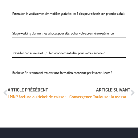
Formation investissement immobilier gratuite : les 5 clés pour réussir son premier achat
Stage wedding planner : les astuces pour décrocher votre première expérience
Travailler dans une start up : l’environnement idéal pour votre carrière ?
Bachelor RH : comment trouver une formation reconnue par les recruteurs ?
ARTICLE PRÉCÉDENT
ARTICLE SUIVANT
LMNP facture ou ticket de caisse : quand le ticket suffit ?
Convergence Toulouse : la messagerie académique, comment se connecter rapidement ?