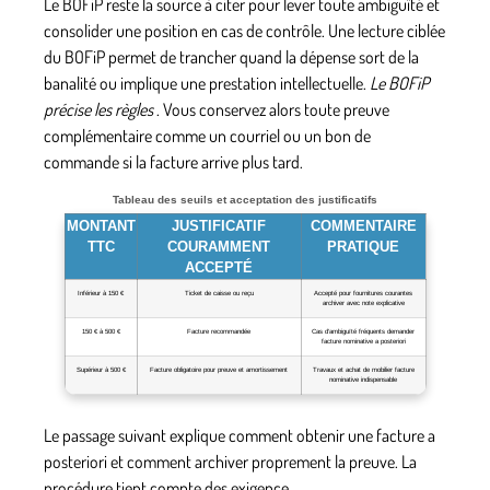
Le BOFiP reste la source à citer pour lever toute ambiguïté et
consolider une position en cas de contrôle. Une lecture ciblée
du BOFiP permet de trancher quand la dépense sort de la
banalité ou implique une prestation intellectuelle.
Le BOFiP
précise les règles
. Vous conservez alors toute preuve
complémentaire comme un courriel ou un bon de
commande si la facture arrive plus tard.
Tableau des seuils et acceptation des justificatifs
MONTANT
JUSTIFICATIF
COMMENTAIRE
TTC
COURAMMENT
PRATIQUE
ACCEPTÉ
Inférieur à 150 €
Ticket de caisse ou reçu
Accepté pour fournitures courantes
archiver avec note explicative
150 € à 500 €
Facture recommandée
Cas d’ambiguïté fréquents demander
facture nominative a posteriori
Supérieur à 500 €
Facture obligatoire pour preuve et amortissement
Travaux et achat de mobilier facture
nominative indispensable
Le passage suivant explique comment obtenir une facture a
posteriori et comment archiver proprement la preuve. La
procédure tient compte des exigence