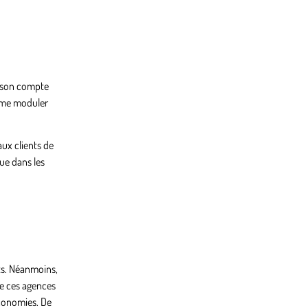
el son compte
omme moduler
aux clients de
ue dans les
nts. Néanmoins,
de ces agences
économies. De