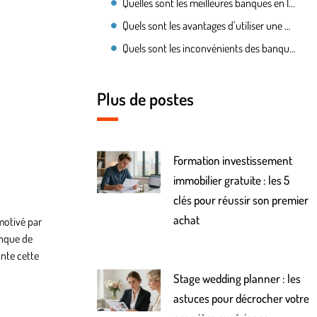
Quelles sont les meilleures banques en ligne en 2022 ?
Quels sont les avantages d’utiliser une banque en ligne ?
Quels sont les inconvénients des banques en ligne ?
Plus de postes
Formation investissement
immobilier gratuite : les 5
clés pour réussir son premier
achat
motivé par
anque de
ante cette
Stage wedding planner : les
astuces pour décrocher votre