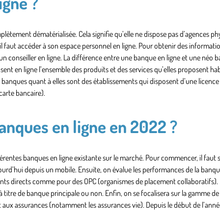
igne ?
ètement dématérialisée. Cela signifie qu’elle ne dispose pas d’agences ph
 il faut accéder à son espace personnel en ligne. Pour obtenir des informati
r un conseiller en ligne. La différence entre une banque en ligne et une néo b
osent en ligne l’ensemble des produits et des services qu’elles proposent h
banques quant à elles sont des établissements qui disposent d’une licence 
arte bancaire).
banques en ligne en 2022 ?
férentes banques en ligne existante sur le marché. Pour commencer, il faut s
ourd’hui depuis un mobile. Ensuite, on évalue les
performances de la banqu
ments directs comme pour des OPC (organismes de placement collaboratifs). 
e à titre de banque principale ou non. Enfin, on se focalisera sur la gamme de
 aux assurances (notamment les assurances vie). Depuis le début de l’anné