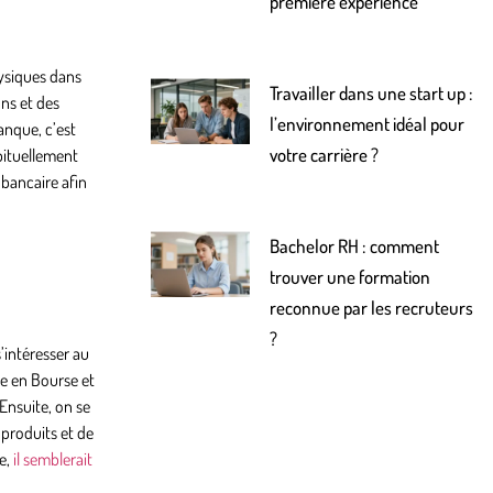
première expérience
ysiques dans
Travailler dans une start up :
ons et des
l’environnement idéal pour
anque, c’est
votre carrière ?
abituellement
bancaire afin
Bachelor RH : comment
trouver une formation
reconnue par les recruteurs
?
’intéresser au
e en Bourse
et
Ensuite, on se
 produits et de
e,
il semblerait