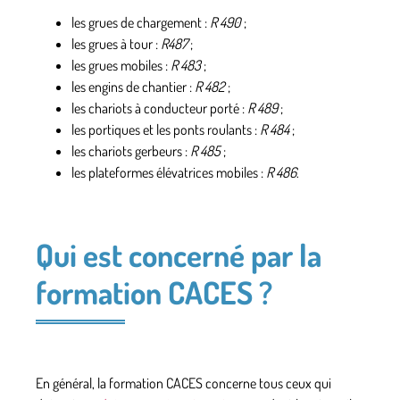
les grues de chargement :
R 490
;
les grues à tour :
R487
;
les grues mobiles :
R 483
;
les engins de chantier :
R 482
;
les chariots à conducteur porté :
R 489
;
les portiques et les ponts roulants :
R 484
;
les chariots gerbeurs :
R 485
;
les plateformes élévatrices mobiles :
R 486
.
Qui est concerné par la
formation CACES ?
En général, la formation CACES concerne tous ceux qui