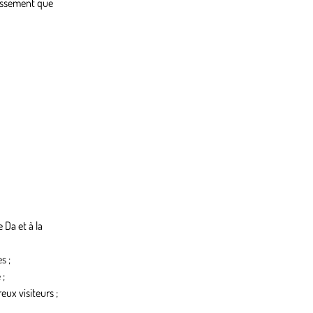
lissement que
 Da et à la
s ;
 ;
ux visiteurs ;