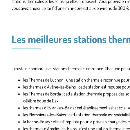
stations thermales et les soins qu’elles proposent. Vous pouvez en
vous avez choisi. Le tarif d’une mini-cure est aux environs de 300 €
Les meilleures stations ther
Il existe de nombreuses stations thermales en France. Chacune possèd
les Thermes de Luchon : une station thermale reconnue pour l
les thermes d’Avène-les-Bains : cette station est réputée pour
les Thermes de Borda : cette station thermale propose des so
célèbre boue de Dax ;
les thermes d’Evian-les-Bains : cet établissement est spécialis
les Plombières-les-Bains : cette station thermale est spéciali
la Roche-Posay : elle est réputée pour la prise en charge des
les thermes d’Amélie-les-Bains : c’est une station thermale r