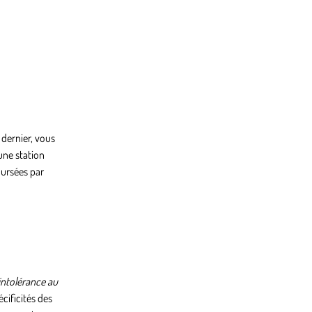
dernier, vous
une station
oursées par
intolérance au
cificités des