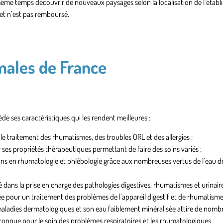
 même temps découvrir de nouveaux paysages selon la localisation de l’étab
 et n’est pas remboursé.
males de France
e ses caractéristiques qui les rendent meilleures :
e traitement des rhumatismes, des troubles ORL et des allergies ;
 ses propriétés thérapeutiques permettant de faire des soins variés ;
ins en rhumatologie et phlébologie grâce aux nombreuses vertus de l’eau de
é dans la prise en charge des pathologies digestives, rhumatismes et urinaire
sée pour un traitement des problèmes de l’appareil digestif et de rhumatisme
 maladies dermatologiques et son eau faiblement minéralisée attire de nombre
econnue pour le soin des problèmes respiratoires et les rhumatologiques.