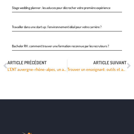
Stage wedding planner : les astuces pour décrocher votre première expérience
Travailler dans une start up : l’environnement idéal pour votre carrière ?
Bachelor RH : comment trouver une formation reconnue par les recruteurs ?
ARTICLE PRÉCÉDENT
ARTICLE SUIVANT
L’ENT auvergne-rhône-alpes, un atout indispensable pour une formation enrichissante
Trouver un enseignant: outils et astuces pour réussir sa recherche