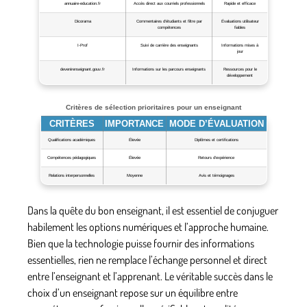
annuaire-education.fr
Accès direct aux courriels professionnels
Rapide et efficace
Dicorama
Commentaires d’étudiants et filtre par
Évaluations utilisateur
compétences
fiables
I-Prof
Suivi de carrière des enseignants
Informations mises à
jour
devenirenseignant.gouv.fr
Informations sur les parcours enseignants
Ressources pour le
développement
Critères de sélection prioritaires pour un enseignant
CRITÈRES
IMPORTANCE
MODE D’ÉVALUATION
Qualifications académiques
Élevée
Diplômes et certifications
Compétences pédagogiques
Élevée
Retours d’expérience
Relations interpersonnelles
Moyenne
Avis et témoignages
Dans la quête du bon enseignant, il est essentiel de conjuguer
habilement les options numériques et l’approche humaine.
Bien que la technologie puisse fournir des informations
essentielles, rien ne remplace l’échange personnel et direct
entre l’enseignant et l’apprenant. Le véritable succès dans le
choix d’un enseignant repose sur un équilibre entre