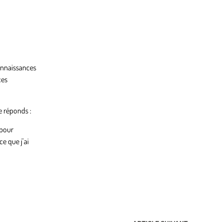
connaissances
ces
e réponds :
 pour
e que j’ai