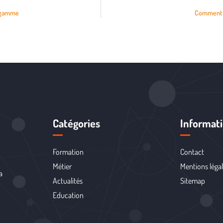
e gamme
Comment ut
Catégories
Informat
Formation
Contact
Métier
Mentions léga
a
Actualités
Sitemap
Education