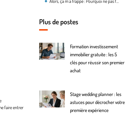
Alors, ça m’a frappé : Pourquoi ne pas faire ça avec ce que je connais ?
Plus de postes
Formation investissement
immobilier gratuite : les 5
clés pour réussir son premier
achat
Stage wedding planner : les
e
astuces pour décrocher votre
e faire entrer
première expérience