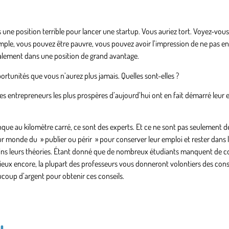
ne position terrible pour lancer une startup. Vous auriez tort. Voyez-vous, 
mple, vous pouvez être pauvre, vous pouvez avoir l’impression de ne pas en
galement dans une position de grand avantage.
rtunités que vous n’aurez plus jamais. Quelles sont-elles ?
s entrepreneurs les plus prospères d’aujourd’hui ont en fait démarré leur e
nque au kilomètre carré, ce sont des experts. Et ce ne sont pas seulement d
r monde du » publier ou périr » pour conserver leur emploi et rester dans l
u moins leurs théories. Étant donné que de nombreux étudiants manquent de 
 Mieux encore, la plupart des professeurs vous donneront volontiers des cons
coup d’argent pour obtenir ces conseils.