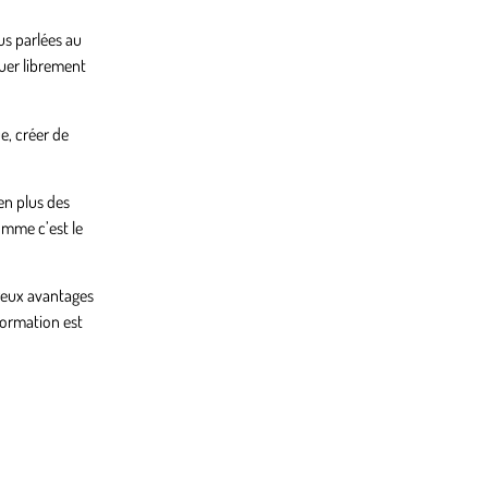
us parlées au
uer librement
e, créer de
 en plus des
omme c’est le
breux avantages
formation est