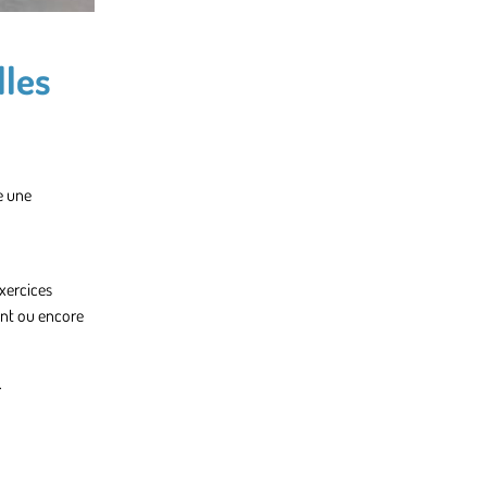
lles
e une
xercices
nt ou encore
.