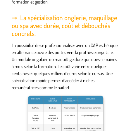
formation et gestion.
La spécialisation onglerie, maquillage
ou spa avec durée, coût et débouchés
concrets.
La possibilité de se professionnaliser avec un
CAP esthétique
en alternance
ouvre des portes vers la prothésie ongulaire.
Un module ongulaire ou maquillage dure quelques semaines
à mois selon la formation. Le coût varie entre quelques
centaines et quelques milliers d’euros selon le cursus. Une
spécialisation rapide permet d’accéder à niches
rémunératrices comme le nail art.
PARCOURS
DURÉE
COÛT
DÉBOUCHÉS
INDICATIVE
APPROXIMATIF
CAP seul
1 à 2 ans
Frais variables
Institut domicile parfumerie
CAP +
quelques
300€ à 3 000€
Onglerie maquillage spa
formation
semaines à 6
courte
mois
CAP + BTS
2 ans
Coût élevé ou
Gestion d’institut formation
alternance
responsabilités