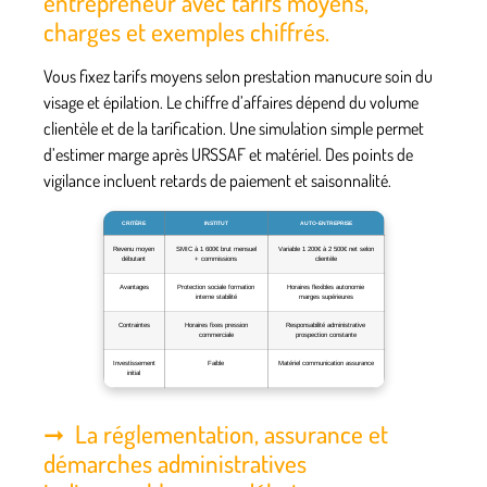
entrepreneur avec tarifs moyens,
charges et exemples chiffrés.
Vous fixez tarifs moyens selon prestation manucure soin du
visage et épilation. Le chiffre d’affaires dépend du volume
clientèle et de la tarification.
Une simulation simple permet
d’estimer marge après URSSAF et matériel.
Des points de
vigilance incluent retards de paiement et saisonnalité.
CRITÈRE
INSTITUT
AUTO-ENTREPRISE
Revenu moyen
SMIC à 1 600€ brut mensuel
Variable 1 200€ à 2 500€ net selon
débutant
+ commissions
clientèle
Avantages
Protection sociale formation
Horaires flexibles autonomie
interne stabilité
marges supérieures
Contraintes
Horaires fixes pression
Responsabilité administrative
commerciale
prospection constante
Investissement
Faible
Matériel communication assurance
initial
La réglementation, assurance et
démarches administratives