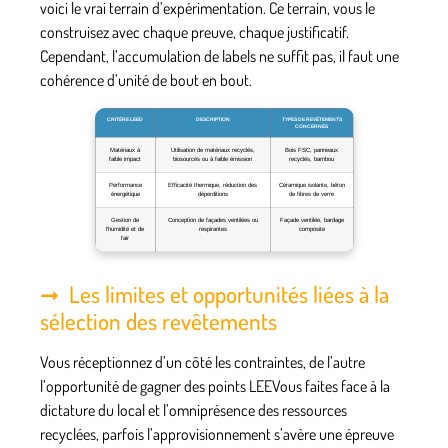
voici le vrai terrain d’expérimentation.
Ce terrain, vous le
construisez avec chaque preuve, chaque justificatif
.
Cependant, l’accumulation de labels ne suffit pas, il faut une
cohérence d’unité de bout en bout.
CRITÈRE LEED
DESCRIPTION
TYPES DE REVÊTEMENTS
CONCERNÉS
Matériaux à
Utilisation de matériaux recyclés,
Bois FSC, panneaux
faible impact
biosourcés ou à faible émission
recyclés, bambou
Performance
Efficacité thermique, réduction des
Céramique isolante, béton
énergétique
déperditions
de fibres de verre
Gestion de
Conception de façades ventilées ou
Façade ventilée, bardage
l’humidité et de
respirantes
composite
l’air
Les limites et opportunités liées à la
sélection des revêtements
Vous réceptionnez d’un côté les contraintes, de l’autre
l’opportunité de gagner des points LEEVous faites face à la
dictature du local et l’omniprésence des ressources
recyclées, parfois l’approvisionnement s’avère une épreuve