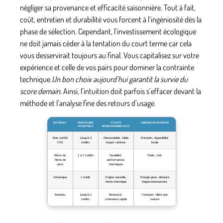
négliger sa provenance et efficacité saisonnière. Tout à fait,
coût, entretien et durabilité vous forcent à l’ingéniosité dès la
phase de sélection. Cependant, l’investissement écologique
ne doit jamais céder à la tentation du court terme car cela
vous desservirait toujours au final.
Vous capitalisez sur votre
expérience et celle de vos pairs
pour dominer la contrainte
technique.
Un bon choix aujourd’hui garantit la survie du
score demain
. Ainsi, l’intuition doit parfois s’effacer devant la
méthode et l’analyse fine des retours d’usage.
MATÉRIAU
POINTS LEED
ATOUTS
LIMITES/CONTRAINTES
POTENTIELS
ENVIRONNEMENTAUX
Bois certifié
Jusqu’à 3
Renouvelable, faible
Entretien, disponibilité
FSC
crédits
impact carbone
locale
Béton de
1 à 2 crédits
Durabilité,
Poids, coût
fibres de
performances
verre
thermiques
Céramique
1 crédit
Origine naturelle,
Énergie grise, distance
inertie thermique
d’approvisionnement
Bambou
Jusqu’à 2
Biosourcé,
Transport, filière peu
crédits
croissance rapide
mature