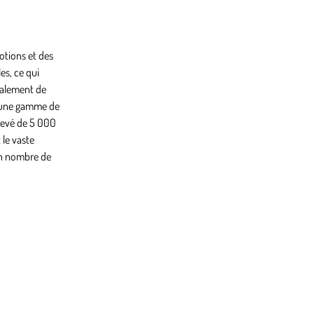
otions et des
es, ce qui
galement de
ec une gamme de
élevé de 5 000
le vaste
ain nombre de