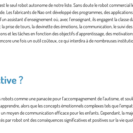
t le seul robot autonome de notre liste. Sans doute le robot commercial le
monde. Les fabricants de Nao ont développé des programmes, des applications 
d’un assistant d’enseignement où, avec l’enseignant, ils engagent la classe d
t la prise de tours, la devinette des émotions, la communication, le suivi des
çons et les tâches en fonction des objectifs d’apprentissage, des motivations
ncore une fois un outil coûteux, ce qui interdira à de nombreuses instituti
tive ?
es robots comme une panacée pour l’accompagnement de l’autisme, et souli
d’apprendre, alors que les concepts émotionnels complexes tels que l’empat
ont un moyen de communication efficace pour les enfants. Cependant, la maj
és par robot ont des conséquences significatives et positives sur la vie qu