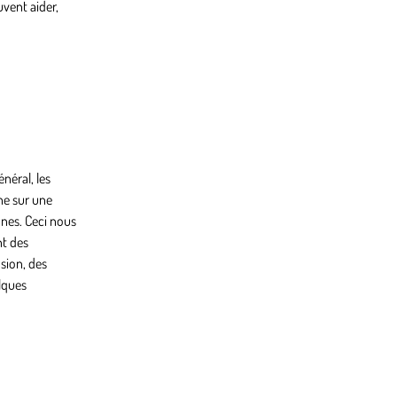
uvent aider,
néral, les
ne sur une
nnes. Ceci nous
nt des
sion, des
elques