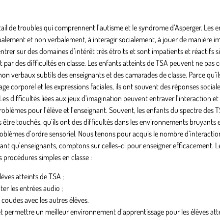
ail de troubles qui comprennent l’autisme et le syndrome d’Asperger. Les e
lement et non verbalement, à interagir socialement, à jouer de manière i
ntrer sur des domaines d’intérêt très étroits et sont impatients et réactifs si
t par des difficultés en classe. Les enfants atteints de TSA peuvent ne pa
on verbaux subtils des enseignants et des camarades de classe. Parce qu’il
ge corporel et les expressions faciales, ils ont souvent des réponses social
es difficultés liées aux jeux d’imagination peuvent entraver l’interaction et 
 problèmes pour l’élève et l’enseignant. Souvent, les enfants du spectre des 
s être touchés, qu’ils ont des difficultés dans les environnements bruyants 
roblèmes d’ordre sensoriel. Nous tenons pour acquis le nombre d’interactio
tant qu’enseignants, comptons sur celles-ci pour enseigner efficacement. L
s procédures simples en classe :
èves atteints de TSA ;
ter les entrées audio ;
s coudes avec les autres élèves.
et permettre un meilleur environnement d’apprentissage pour les élèves att