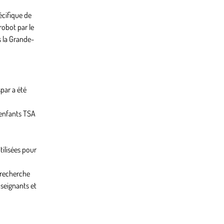
écifique de
robot par le
s la Grande-
par a été
 enfants TSA
tilisées pour
 recherche
seignants et