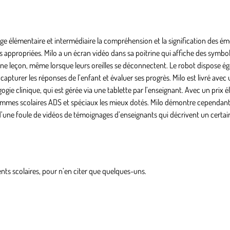
ge élémentaire et intermédiaire la compréhension et la signification des ém
ppropriées. Milo a un écran vidéo dans sa poitrine qui affiche des symbol
’une leçon, même lorsque leurs oreilles se déconnectent. Le robot dispose é
 capturer les réponses de l’enfant et évaluer ses progrès. Milo est livré av
 clinique, qui est gérée via une tablette par l’enseignant. Avec un prix 
ammes scolaires ADS et spéciaux les mieux dotés. Milo démontre cependant 
 d’une foule de vidéos de témoignages d’enseignants qui décrivent un cert
ents scolaires, pour n’en citer que quelques-uns.