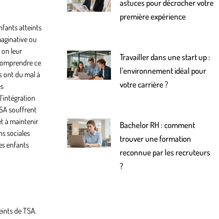
astuces pour décrocher votre
première expérience
nfants atteints
maginative ou
 on leur
Travailler dans une start up :
s comprendre ce
l’environnement idéal pour
s ont du mal à
votre carrière ?
es
l’intégration
TSA souffrent
et à maintenir
Bachelor RH : comment
ns sociales
trouver une formation
es enfants
reconnue par les recruteurs
?
eints de TSA.