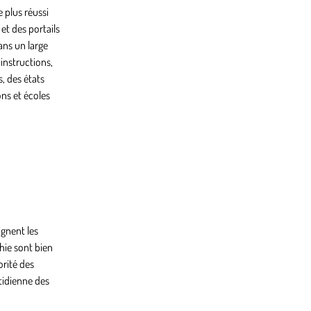
 plus réussi
et des portails
ans un large
 instructions,
, des états
ons et écoles
gnent les
hie sont bien
orité des
otidienne des