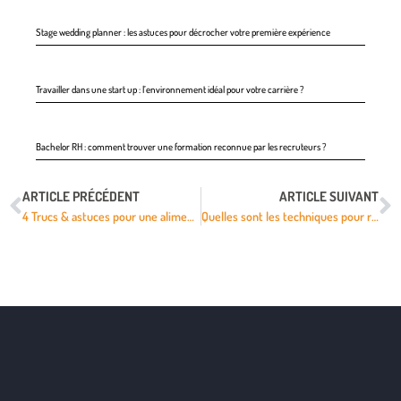
Stage wedding planner : les astuces pour décrocher votre première expérience
Travailler dans une start up : l’environnement idéal pour votre carrière ?
Bachelor RH : comment trouver une formation reconnue par les recruteurs ?
ARTICLE PRÉCÉDENT
ARTICLE SUIVANT
4 Trucs & astuces pour une alimentation équilibrée au quotidien
Quelles sont les techniques pour relancer une conversation ?