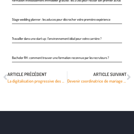
Formation investissement immobilier gratuite : les 5 clés pour réussir son premier achat
Stage wedding planner : les astuces pour décrocher votre première expérience
Travailler dans une start up : l’environnement idéal pour votre carrière ?
Bachelor RH : comment trouver une formation reconnue par les recruteurs ?
ARTICLE PRÉCÉDENT
ARTICLE SUIVANT
La digitalisation progressive des métiers de techniciens
Devenir coordinatrice de mariage ou Wedding planner