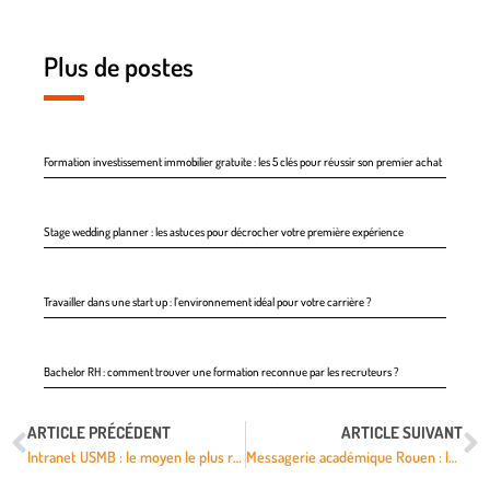
Plus de postes
Formation investissement immobilier gratuite : les 5 clés pour réussir son premier achat
Stage wedding planner : les astuces pour décrocher votre première expérience
Travailler dans une start up : l’environnement idéal pour votre carrière ?
Bachelor RH : comment trouver une formation reconnue par les recruteurs ?
ARTICLE PRÉCÉDENT
ARTICLE SUIVANT
Intranet USMB : le moyen le plus rapide pour accéder à l’espace étudiant ?
Messagerie académique Rouen : la procédure simple pour accéder au webmail ?