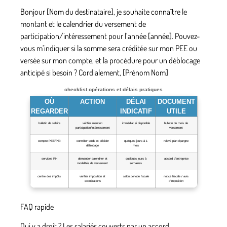
Bonjour [Nom du destinataire], je souhaite connaître le
montant et le calendrier du versement de
participation/intéressement pour l’année [année]. Pouvez-
vous m’indiquer si la somme sera créditée sur mon PEE ou
versée sur mon compte, et la procédure pour un déblocage
anticipé si besoin ? Cordialement, [Prénom Nom]
checklist opérations et délais pratiques
OÙ
ACTION
DÉLAI
DOCUMENT
REGARDER
INDICATIF
UTILE
bulletin de salaire
vérifier mention
immédiat si disponible
bulletin du mois de
participation/intéressement
versement
compte PEE/PEI
contrôler solde et décider
quelques jours à 1
relevé plan épargne
déblocage
mois
services RH
demander calendrier et
quelques jours à
accord d’entreprise
modalités de versement
semaines
centre des impôts
vérifier imposition et
selon période fiscale
notice fiscale / avis
exonérations
d’imposition
FAQ rapide
Qui y a droit ? Les salariés couverts par un accord