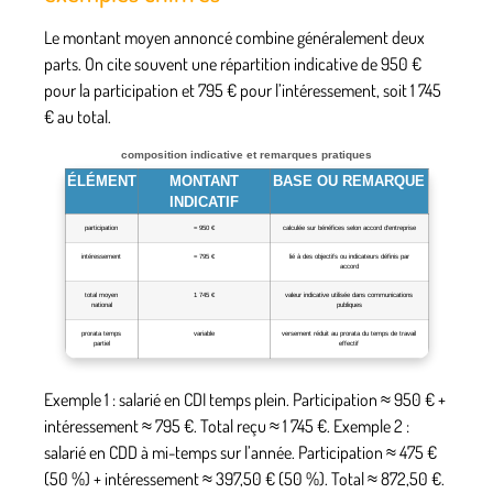
Le montant moyen annoncé combine généralement deux
parts. On cite souvent une répartition indicative de
950 €
pour la participation
et
795 € pour l’intéressement
, soit
1 745
€
au total.
composition indicative et remarques pratiques
ÉLÉMENT
MONTANT
BASE OU REMARQUE
INDICATIF
participation
≈ 950 €
calculée sur bénéfices selon accord d’entreprise
intéressement
≈ 795 €
lié à des objectifs ou indicateurs définis par
accord
total moyen
1 745 €
valeur indicative utilisée dans communications
national
publiques
prorata temps
variable
versement réduit au prorata du temps de travail
partiel
effectif
Exemple 1 : salarié en CDI temps plein. Participation ≈ 950 € +
intéressement ≈ 795 €. Total reçu ≈ 1 745 €. Exemple 2 :
salarié en CDD à mi-temps sur l’année. Participation ≈ 475 €
(50 %) + intéressement ≈ 397,50 € (50 %). Total ≈ 872,50 €.