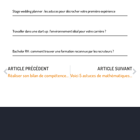
Stage wedding planner : les astuces pour décrocher votre première expérience
Travailler dans une start up : l’environnement idéal pour votre carrière ?
Bachelor RH : comment trouver une formation reconnue par les recruteurs ?
ARTICLE PRÉCÉDENT
ARTICLE SUIVANT
Réaliser son bilan de compétences : 5 informations à retenir
Voici 5 astuces de mathématiques mentales que j’ai enseignées à mes enfants !